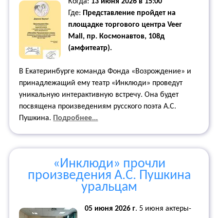
Когда:
13 июня 2026 в 15:00
Где:
Представление пройдет на
площадке торгового центра Veer
Mall, пр. Космонавтов, 108д
(амфитеатр).
В Екатеринбурге команда Фонда «Возрождение» и
принадлежащий ему театр «Инклюди» проведут
уникальную интерактивную встречу. Она будет
посвящена произведениям русского поэта А.С.
Пушкина.
Подробнее...
«Инклюди» прочли
произведения А.С. Пушкина
уральцам
05 июня 2026 г
.
5 июня актеры-