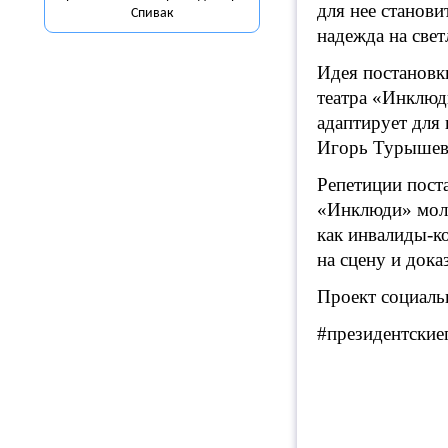
для нее станов
Спивак
надежда на све
Идея постановк
театра «Инклюд
адаптирует для 
Игорь Турышев.
Репетиции пост
«Инклюди» моло
как инвалиды-к
на сцену и дока
Проект социаль
#президентские