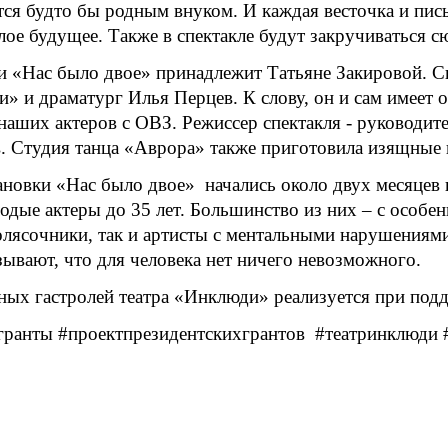
ится будто бы родным внуком. И каждая весточка и пис
тлое будущее. Также в спектакле будут закручиваться 
и «Нас было двое» принадлежит Татьяне Закировой. Сц
и» и драматург Илья Перцев. К слову, он и сам имеет 
наших актеров с ОВЗ. Режиссер спектакля - руководит
 Студия танца «Аврора» также приготовила изящные в
ановки «Нас было двое» начались около двух месяцев 
дые актеры до 35 лет. Большинство из них – с особен
олясочники, так и артисты с ментальными нарушениям
зывают, что для человека нет ничего невозможного.
ных гастролей театра «Инклюди» реализуется при под
гранты #проектпрезидентскихгрантов #театринклюди