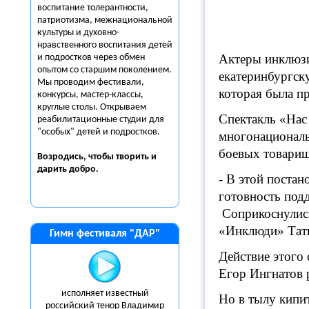
воспитание толерантности,
патриотизма, межнациональной
культуры и духовно-
нравственного воспитания детей
Актеры инклюзи
и подростков через обмен
опытом со старшим поколением.
екатеринбургск
Мы проводим фестивали,
которая была п
конкурсы, мастер-классы,
круглые столы. Открываем
Спектакль «Нас
реабилитационные студии для
"особых" детей и подростков.
многонациональ
боевых товарищ
Возродись, чтобы творить и
дарить
добро.
- В этой постан
готовность под
Соприкоснулись
«Инклюди» Тать
Гимн фестиваля "ДАР"
Действие этого 
Егор Ингнатов р
исполняет известный
Но в тылу кипи
российский тенор Владимир