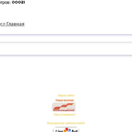
отров:
дел
Главная
Карта сайта
Наша кнопка:
Как установить?
Конструктор сайтов LineAct