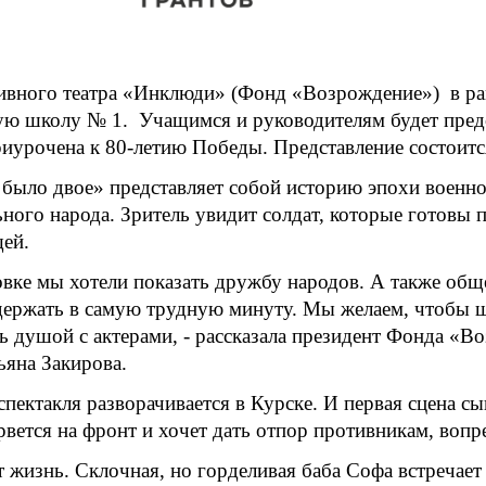
вного театра «Инклюди» (Фонд «Возрождение») в рам
ую школу № 1. Учащимся и руководителям будет предс
риурочена к 80-летию Победы. Представление состоитс
 было двое» представляет собой историю эпохи военно
ного народа. Зритель увидит солдат, которые готовы
ей.
овке мы хотели показать дружбу народов. А также общ
держать в самую трудную минуту. Мы желаем, чтобы 
 душой с актерами, - рассказала президент Фонда «В
яна Закирова.
спектакля разворачивается в Курске. И первая сцена сы
вется на фронт и хочет дать отпор противникам, вопр
т жизнь. Склочная, но горделивая баба Софа встречает