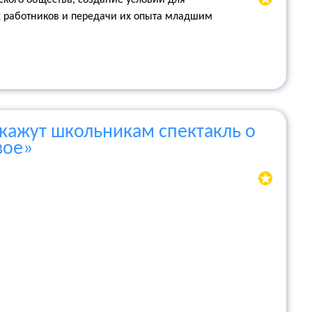
кого общества, создание условий для
х работников и передачи их опыта младшим
кажут школьникам спектакль о
вое»