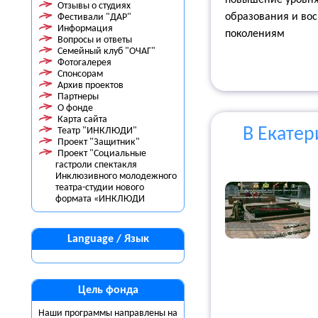
повышение уровня 
Отзывы о студиях
образования и во
Фестивали "ДАР"
Информация
поколениям
Вопросы и ответы
Семейный клуб "ОЧАГ"
Фотогалерея
Спонсорам
Архив проектов
Партнеры
О фонде
Карта сайта
В Екатер
Театр "ИНКЛЮДИ"
Проект "Защитник"
Проект "Социальные
гастроли спектакля
Инклюзивного молодежного
театра-студии нового
формата «ИНКЛЮДИ
Language / Язык
Цель фонда
Наши программы направлены на