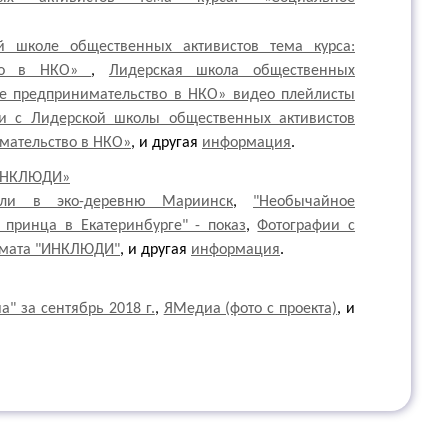
 школе общественных активистов тема курса:
ство в НКО»
,
Лидерская школа общественных
ое предпринимательство в НКО» видео плейлисты
и с Лидерской школы общественных активистов
мательство в НКО»
, и другая
информация
.
ИНКЛЮДИ»
оли в эко-деревню Мариинск
,
"Необычайное
 принца в Екатеринбурге" - показ
,
Фотографии с
ормата "ИНКЛЮДИ"
, и другая
информация
.
" за сентябрь 2018 г.
,
ЯМедиа (фото с проекта)
, и