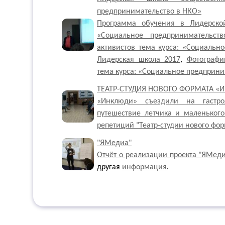
предпринимательство в НКО»
Программа обучения в Лидерской
«Социальное предприниматель
активистов тема курса: «Социальн
Лидерская школа 2017
,
Фотографи
тема курса: «Социальное предприни
ТЕАТР-СТУДИЯ НОВОГО ФОРМАТА «
«Инклюди» съездили на гастр
путешествие летчика и маленького
репетиций "Театр-студии нового ф
"ЯМедиа"
Отчёт о реализации проекта "ЯМедиа
другая
информация
.