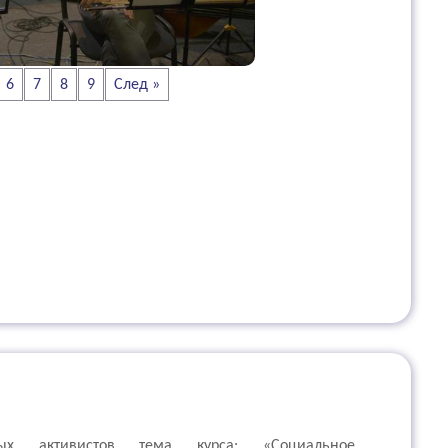
6
7
8
9
След »
ых активистов тема курса: «Социальное