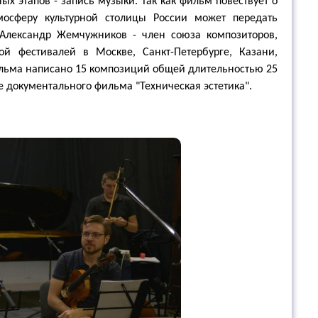
х этапов - запись музыки. Так как фильм повествует о
мосферу культурной столицы России может передать
Александр Жемчужников - член союза композиторов,
й фестивалей в Москве, Санкт-Петербурге, Казани,
ильма написано 15 композиций общей длительностью 25
е документального фильма "Техническая эстетика".