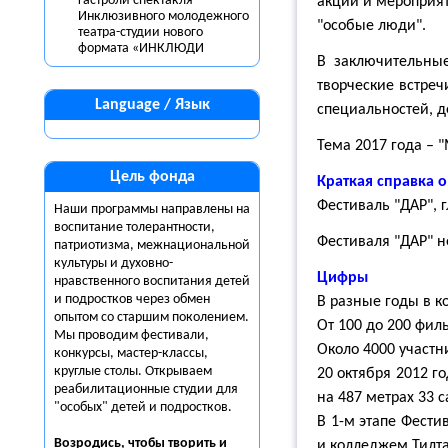
гастроли спектакля
акций и мероприят
Инклюзивного молодежного
"особые люди".
театра-студии нового
формата «ИНКЛЮДИ
В заключительные
творческие встреч
Language / Язык
специальностей, д
Тема 2017 года – 
Цель фонда
Краткая справка о
Фестиваль "ДАР", 
Наши программы направлены на
воспитание толерантности,
Фестиваля "ДАР" н
патриотизма, межнациональной
культуры и духовно-
Цифры
нравственного воспитания детей
и подростков через обмен
В разные годы в к
опытом со старшим поколением.
От 100 до 200 фил
Мы проводим фестивали,
Около 4000 участн
конкурсы, мастер-классы,
круглые столы. Открываем
20 октября 2012 г
реабилитационные студии для
на 487 метрах 33 
"особых" детей и подростков.
В 1-м этапе Фести
Возродись, чтобы творить и
и колледжем Тилта