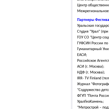
Центр общественны
Межрегиональное 
Партнеры Фестивал
Уральская государ
Студия "Урал" (пр
ГОУ СО "Центр соц
ГУФСИН России по 
Гуманитарный Унив
ЕАСИ;
Российское Агентс
АСИ (г. Москва);
НДФ (г. Москва);
IRR- TV Finland (
Журнал "Фотограф
"Содружество детс
ФГУП "Почта Росси
УралГеоКамень;
"Метрострой – под