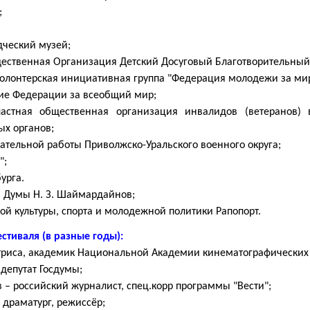
;
дческий музей;
ественная Организация Детский Досуговый Благотворительный
олонтерская инициативная группа "Федерация молодежи за мир
ние Федерации за всеобщий мир;
ластная общественная организация инвалидов (ветеранов)
ых органов;
ательной работы Приволжско-Уральского военного округа;
";
урга.
й Думы Н. З. Шаймардайнов;
й культуры, спорта и молодежной политики Рапопорт.
стиваля (в разные годы):
триса, академик Национальной Академии кинематографических и
 депутат Госдумы;
 – российский журналист, спец.корр программы "Вести";
 драматург, режиссёр;