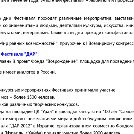
ий в течение года. Участники фестиваля – любители и профессио
 дни Фестиваля проходят различные мероприятия: выставки,
и со знаменитыми людьми, деятелями культуры, искусства, ки
епутатами, ветеранами. Также в эти дни проходит кинофестива
"Мир равных возможностей", приурочен к I Всемирному конгре
 Фестивале "ДАР":
главный проект Фонда "Возрождение", площадка для проведения
е имеет аналогов в России.
онкурсных мероприятиях Фестиваля принимали участие.
ьмов – более 1500 человек.
иков различных творческих конкурсов.
ода на площадке ЦК "Урал" в закладке капсулы на 100 лет "Сам
сантиметрах с пожеланиями мира и добра будущим поколениям, 
валя "ДАР-2012" в Израиле, организованном совместно Фондом "
н (Израиль, г.Хайфа) приняло участие более 2000 человек.