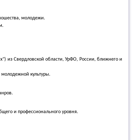
ношества, молодежи.
м.
х") из Свердловской области, УрФО, России, ближнего и
 молодежной культуры.
анров.
бщего и профессионального уровня.