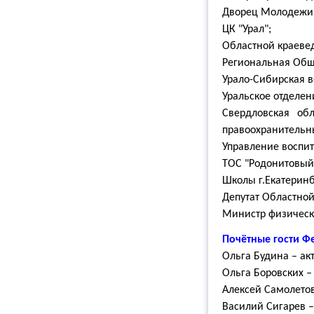
Дворец Молодежи
ЦК "Урал";
Областной краеве
Региональная Общ
Урало-Сибирская в
Уральское отделе
Свердловская об
правоохранительн
Управление воспит
ТОС "Родонитовый
Школы г.Екатеринб
Депутат Областно
Министр физическо
Почётные гости Фе
Ольга Будина – ак
Ольга Боровских –
Алексей Самолетов
Василий Сигарев –