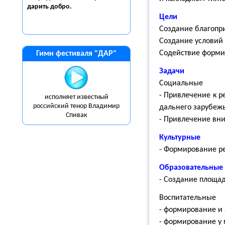
дарить
добро.
Цели
Создание благопри
Создание условий 
Содействие форми
Гимн фестиваля "ДАР"
Задачи
Социальные
- Привлечение к р
исполняет известный
российский тенор Владимир
дальнего зарубежь
Спивак
- Привлечение вн
Культурные
- Формирование р
Образовательные
- Создание площад
Воспитательные
- формирование и 
- формирование у 