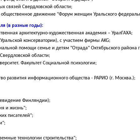
х связей Свердловской области;
общественное движение "Форум женщин Уральского федерально
я (в разные годы):
ственная архитектурно-художественная академия – УралГАХА;
и Уральской консерватории), с участием фирмы AKG;
иальной помощи семье и детям "Отрада" Октябрьского района г
Свердловской области;
ерситет. Факультет Социальной психологии;
тво развития информационного общества - РАРИО (г. Москва.);
телевидение Финляндии);
ия и жизнь";
ких писателей";
и";
земные технологии строительства";