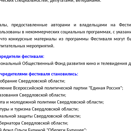
ических специальностей, депутатами, ветеранами.
алы, предоставленные авторами и владельцами на Фестив
льзованы в некоммерческих социальных программах, с указание
 что конкурсные материалы из программы Фестиваля могут б
спитательных мероприятий.
чредители фестиваля:
иональный Общественный Фонд развития кино и телевидения д
учредителями фестиваля становились:
обрание Свердловской области;
ление Всероссийской политической партии "Единая Россия";
азования Свердловской области;
рта и молодежной политики Свердловской области;
туры и туризма Свердловской области;
иальной защиты Свердловской области;
бернатора Свердловской области;
й фонд Ольги Будиной "Обереги Будущее";