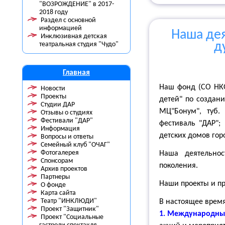
"ВОЗРОЖДЕНИЕ" в 2017-
2018 году
Раздел с основной
информацией
Наша дея
Инклюзивная детская
д
театральная студия "Чудо"
Главная
Наш фонд (СО НКО
Новости
Проекты
детей" по создан
Студии ДАР
МЦ"Бонум", туб.
Отзывы о студиях
Фестивали "ДАР"
фестиваль "ДАР";
Информация
детских домов го
Вопросы и ответы
Семейный клуб "ОЧАГ"
Фотогалерея
Наша деятельнос
Спонсорам
поколения.
Архив проектов
Партнеры
Наши проекты и пр
О фонде
Карта сайта
Театр "ИНКЛЮДИ"
В настоящее время
Проект "Защитник"
1. Международны
Проект "Социальные