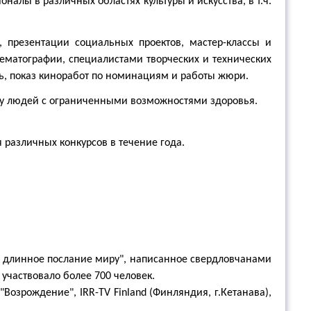
налы в различных областях культуры и искусства, в т.ч.
 презентации социальных проектов, мастер-классы и
нематографии, специалистами творческих и технических
ль, показ киноработ по номинациям и работы жюри.
ссу людей с ограниченными возможностями здоровья.
 различных конкурсов в течение года.
ое длинное послание миру", написанное свердловчанами
участвовало более 700 человек.
Возрождение", IRR-TV Finland (Финляндия, г.Кетанава),