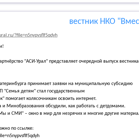
вестник НКО "Вмес
ural.ru/?file=n5nypvsflf5qdyh
и!
ртнёрство "АСИ-Урал" представляет очередной выпуск вестник
атеринбурга принимает заявки на муниципальную субсидию
П "Семья детям" стал государственным
ек" помогает колясочникам освоить интернет.
 и Минобразования обсудили, как работать с детдомами.
ы и СМИ" – окно в мир для незрячих и многие другие материа
ожно по ссылке:
file=n5nypvsflf5qdyh