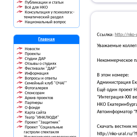
Публикации и статьи
Всё для НКО
Консультация у психолога:-
тематический раздел
Национальный вопрос
Ссылка:
http://nko-
Главная
Уважаемые коллег
Новости
Проекты
Студии ДАР
Некоммерческое па
Отзывы о студиях
Фестивали "ДАР"
Информация
В этом номере:
Вопросы и ответы
Администрация Ек
Семейный клуб "ОЧАГ"
Фотогалерея
Ещё один проект Н
Спонсорам
"Интеграция-XXI в
Архив проектов
Партнеры
НКО Екатеринбурга
О фонде
Автоинформатор "М
Карта сайта
Театр "ИНКЛЮДИ"
Проект "Защитник"
Скачать вестник м
Проект "Социальные
гастроли спектакля
http://nko-ural.ru/?