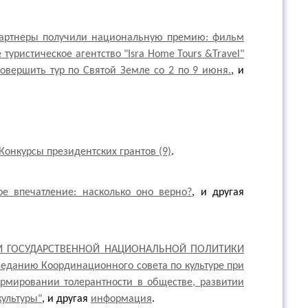
артнеры получили национальную премию: фильм
 туристическое агентство "Isra Home Tours &Travel"
вершить тур по Святой Земле cо 2 по 9 июня.
, и
Конкурсы президентских грантов (9)
.
ое впечатление: насколько оно верно?
, и другая
ИИ ГОСУДАРСТВЕННОЙ НАЦИОНАЛЬНОЙ ПОЛИТИКИ
седанию Координационного совета по культуре при
ормировании толерантности в обществе, развитии
ультуры"
, и другая
информация
.