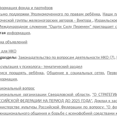
формация фонда и партнёров
сьмо поддержки Уполномоченного по правам ребёнка
,
Наши п
рческой группы железногорских авторов - Виктора
,
Израильское
еждународное служение "Ощути Силу Перемен" приглашает со
угая
информация
.
ска объявлений
 для НКО
дразделы:
Законадательство по вопросам деятельности НКО (7)
,
сультация у психолога:- тематический раздел
имся поощрять ребёнка
,
Общение в социальных сетях
,
Перв
формация
.
циональный вопрос
циональные организации Свердловской области
,
"О СТРАТЕГ
ССИЙСКОЙ ФЕДЕРАЦИИ НА ПЕРИОД ДО 2025 ГОДА"
,
Доклад к за
истерстве культуры Российской Федерации по вопросу: "О ф
национального общения и борьбе с ксенофобией средствами к