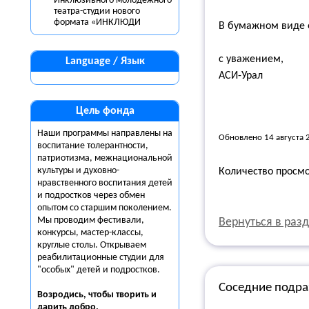
Инклюзивного молодежного
театра-студии нового
формата «ИНКЛЮДИ
В бумажном виде 
с уважением,
Language / Язык
АСИ-Урал
Цель фонда
Наши программы направлены на
Обновлено 14 августа 
воспитание толерантности,
патриотизма, межнациональной
культуры и духовно-
Количество просм
нравственного воспитания детей
и подростков через обмен
опытом со старшим поколением.
Мы проводим фестивали,
Вернуться в раз
конкурсы, мастер-классы,
круглые столы. Открываем
реабилитационные студии для
"особых" детей и подростков.
Соседние подра
Возродись, чтобы творить и
дарить
добро.