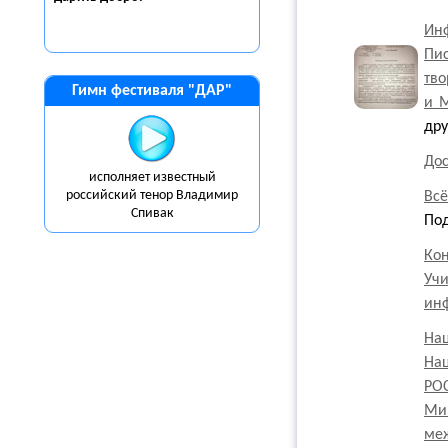
Ин
Пи
тво
Гимн фестиваля "ДАР"
и М
др
До
исполняет известный
российский тенор Владимир
Всё
Спивак
По
Кон
Уч
ин
На
На
РО
Мин
меж