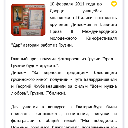
10 февраля 2011 года во
Дворце учащейся
молодежи г.Тбилиси состоялось
вручение Дипломов и Главного
Приза II Международного
молодежного Кинофестиваля
"Дар" авторам работ из Грузии.
Главный приз получил фотопроект из Грузии "Урал –
Грузия: будем дружить".
Диплом "За верность традициям блестящего
грузинского кино", получили – Тута Баларджишвили
и Георгий Чхубианашвили за фильм "Всем нужна
любовь", Грузия. (Тбилиси).
Для участия в конкурсе в Екатеринбург были
присланы киносюжеты, сочинения, рисунки и
фотографии с общей темой "Мы победили!..
Помним, гордимся, благодарим!", посвященные 65-