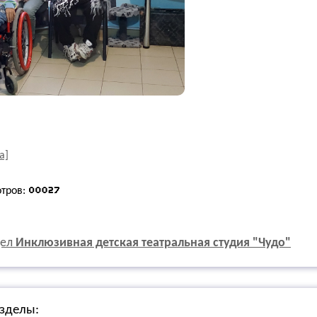
а]
отров:
дел
Инклюзивная детская театральная студия "Чудо"
зделы: