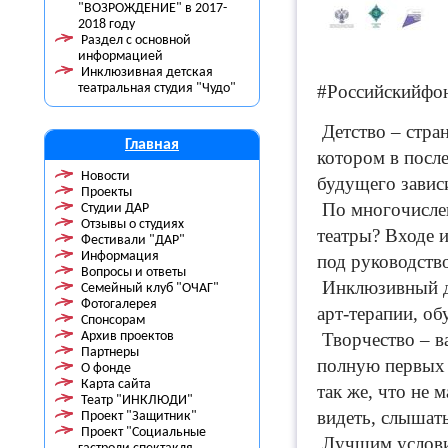
"ВОЗРОЖДЕНИЕ" в 2017-
2018 году
Раздел с основной
информацией
Инклюзивная детская
театральная студия "Чудо"
#Российскийфон
Детство – стран
Главная
котором в посл
Новости
будущего зависи
Проекты
По многочислен
Студии ДАР
Отзывы о студиях
театры? Входе 
Фестивали "ДАР"
Информация
под руководств
Вопросы и ответы
Инклюзивный де
Семейный клуб "ОЧАГ"
Фотогалерея
арт-терапии, об
Спонсорам
Архив проектов
Творчество – в
Партнеры
полную первых 
О фонде
Карта сайта
так же, что не
Театр "ИНКЛЮДИ"
видеть, слышать
Проект "Защитник"
Проект "Социальные
Лучшим услови