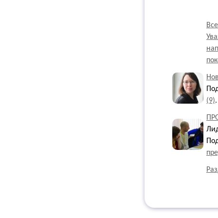
Все
Ув
на
пок
Но
По
(9)
.
ПР
Лид
По
пре
Раз