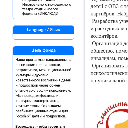
гастроли спектакля
Инклюзивного молодежного
детей с ОВЗ с 
театра-студии нового
партнёров. Наб
формата «ИНКЛЮДИ
Разработка уче
и расходных мат
Language / Язык
волонтёров.
Организация д
общество, помо
Цель фонда
инвалидам, пом
Наши программы направлены на
Организовать за
воспитание толерантности,
патриотизма, межнациональной
психологически
культуры и духовно-
по уникальной 
нравственного воспитания детей
и подростков через обмен
опытом со старшим поколением.
Мы проводим фестивали,
конкурсы, мастер-классы,
круглые столы. Открываем
реабилитационные студии для
"особых" детей и подростков.
Возродись, чтобы творить и