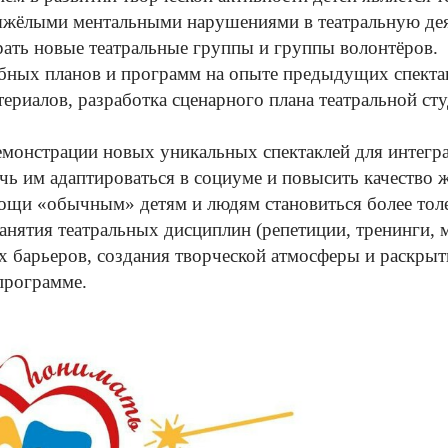
тяжёлыми ментальными нарушениями в театральную деят
рать новые театральные группы и группы волонтёров.
бных планов и программ на опыте предыдущих спектак
ериалов, разработка сценарного плана театральной ст
емонстрации новых
уникальных спектаклей для интег
чь им адаптироваться в социуме и повысить качество 
ощи «обычным» детям и людям становиться более тол
нятия театральных дисциплин (репетиции, тренинги, м
х барьеров, создания творческой атмосферы и раскрыт
программе.