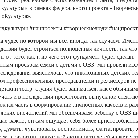
культуры» в рамках федерального проекта «Творческ
«Культура».
дкультуры #нацпроекты #творческиелюди #нацпроект
а чудес по к
оторой мы все, иногда, так скучаем. Именн
едствии будет строиться полноценная личность, так чт
т от того, как и из чего этот фундамент будет сделан.
ным просьбам семей с деть
ми с ОВЗ, мы провели исс
исследования выяснилось, что инклюзивных детских те
ом профессиональных преподавателей и режиссеров не 
тский театр–студия будет заниматься, как с обычным
учать и в последствии презентовать выпускной спектак
ажная часть в формировании личностных качеств и раз
ярких впечатлений мы обеспечиваем ребенку с ОВЗ ша
 мало важно, он сам ощущает себя более приспособлен
, думать, чувствовать, воспринимать, фантазировать, 
ем в р
азвитии творческой активности детей является 