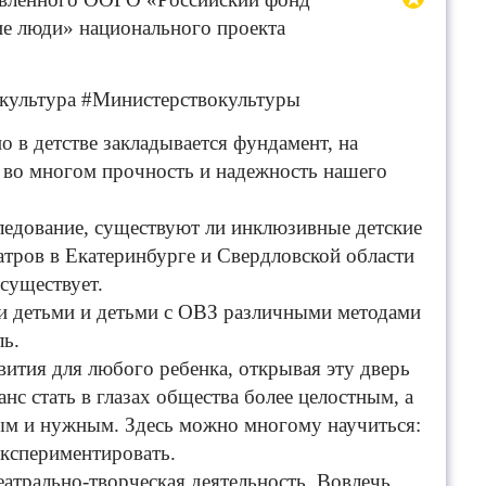
ие люди» национального проекта
культура #Министерствокультуры
о в детстве закладывается фундамент, на
о во многом прочность и надежность нашего
ледование, существуют ли инклюзивные детские
атров в Екатеринбурге и Свердловской области
существует.
и детьми и детьми с ОВЗ различными методами
ль.
вития для любого ребенка, открывая эту дверь
нс стат
ь в глазах общества более целостным, а
ным и нужным. Здесь можно многому научиться:
экспериментировать.
театрально-творческая деятельность. Вовлечь