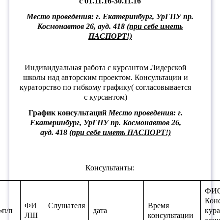
с 01.11.16-30.11.16
Место проведения: г. Екатеринбург,
УрГПУ пр.
Космонавтов 26, ауд. 418
(при себе иметь
ПАСПОРТ!)
Индивидуальная работа с курсантом Лидерской
школы над авторским проектом. Консультации и
кураторство по гибкому графику( согласовывается
с курсантом)
График консультаций
Место проведения: г.
Екатеринбург,
УрГПУ пр. Космонавтов 26,
ауд. 418
(при себе иметь ПАСПОРТ!)
Консультанты:
ФИ
Конс
ФИ Слушателя
Время
п/п
дата
кура
ЛШ
консультации