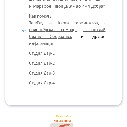
и Марафон "Твой ДАР - Во Имя Добра"
Как помочь
TelePay — Карта терминалов
,
-
волонтёрская помощь
,
- готовый
бланк Сбербанка
, и другая
информация
.
Студия Дар-1
Студия Дар-2
Студия Дар-3
Студия Дар-4
Карта сайта
Наша кнопка: