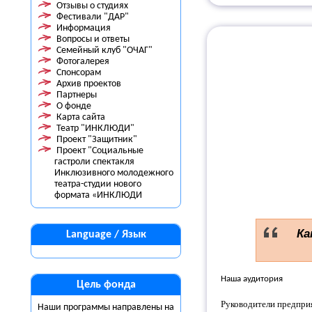
Отзывы о студиях
Фестивали "ДАР"
Информация
Вопросы и ответы
Семейный клуб "ОЧАГ"
Фотогалерея
Спонсорам
Архив проектов
Партнеры
О фонде
Карта сайта
Театр "ИНКЛЮДИ"
Проект "Защитник"
Проект "Социальные
гастроли спектакля
Инклюзивного молодежного
театра-студии нового
формата «ИНКЛЮДИ
Ка
Language / Язык
Наша аудитория
Цель фонда
Руководители предприя
Наши программы направлены на