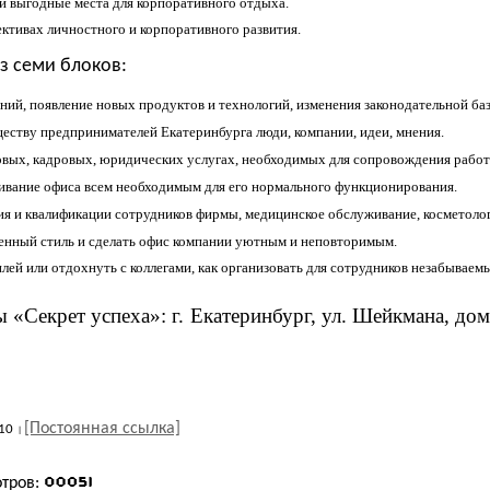
и выгодные места для корпоративного отдыха.
ктивах личностного и корпоративного развития.
из семи блоков:
ий, появление новых продуктов и технологий, изменения законодательной ба
еству предпринимателей Екатеринбурга люди, компании, идеи, мнения.
вых, кадровых, юридических услугах, необходимых для сопровождения работ
ивание офиса всем необходимым для его нормального функционирования.
я и квалификации сотрудников фирмы, медицинское обслуживание, косметолог
менный стиль и сделать офис компании уютным и неповторимым.
лей или отдохнуть с коллегами, как организовать для сотрудников незабывае
 «Секрет успеха»: г. Екатеринбург, ул. Шейкмана, дом
[Постоянная ссылка]
10
отров: