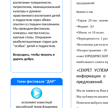
воспитание толерантности,
предприятий.
патриотизма, межнациональной
культуры и духовно-
Кратко о нас
нравственного воспитания детей
и подростков через обмен
•Тираж: 20 тыс. экземп
опытом со старшим поколением.
•Формат:
A
3.
Мы проводим фестивали,
•Объем: от 16 полос.
конкурсы, мастер-классы,
круглые столы. Открываем
•Периодичность: 1 раз 
реабилитационные студии для
•Бесплатная для получ
"особых" детей и подростков.
•Распространение - 20
Возродись, чтобы творить и
охват ЮРИДИЧЕСКИХ ЛИ
дарить
добро.
наибольшего охвата юр
«СЕКРЕТ УСПЕХА
информации о т
Гимн фестиваля "ДАР"
предложений.
Мы не влияем на Ваш в
Мы публикуем аналитич
исполняет известный
Помогаем выбрать наиб
российский тенор Владимир