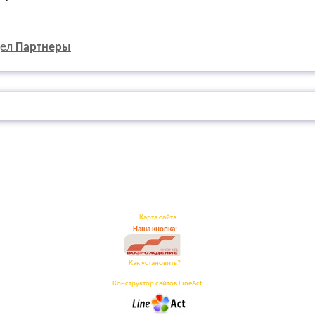
дел
Партнеры
Карта сайта
Наша кнопка:
Как установить?
Конструктор сайтов LineAct