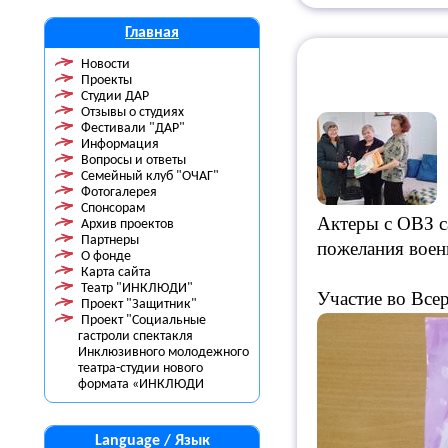
Главная
Новости
Проекты
Студии ДАР
Отзывы о студиях
Фестивали "ДАР"
Информация
Вопросы и ответы
Семейный клуб "ОЧАГ"
Фотогалерея
Спонсорам
Актеры с ОВЗ с
Архив проектов
Партнеры
пожелания воен
О фонде
Карта сайта
Театр "ИНКЛЮДИ"
Участие во Все
Проект "Защитник"
Проект "Социальные
гастроли спектакля
Инклюзивного молодежного
театра-студии нового
формата «ИНКЛЮДИ
Language / Язык