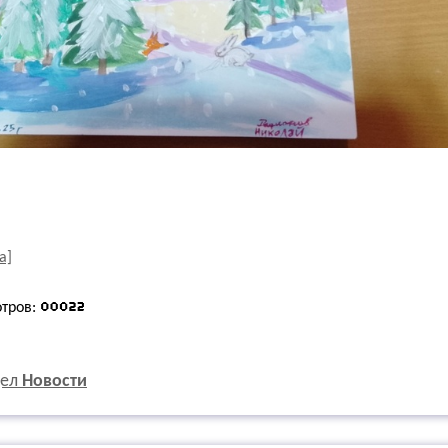
а]
отров:
дел
Новости