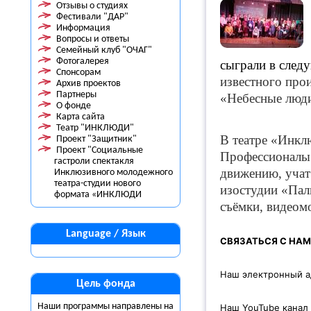
Отзывы о студиях
Фестивали "ДАР"
Информация
Вопросы и ответы
Семейный клуб "ОЧАГ"
Фотогалерея
сыграли в след
Спонсорам
известного про
Архив проектов
Партнеры
«Небесные люди
О фонде
Карта сайта
Театр "ИНКЛЮДИ"
В театре «Инкл
Проект "Защитник"
Проект "Социальные
Профессионалы 
гастроли спектакля
движению, учат 
Инклюзивного молодежного
театра-студии нового
изостудии «Пали
формата «ИНКЛЮДИ
съёмки, видеомо
Language / Язык
СВЯЗАТЬСЯ С НА
Наш электронный а
Цель фонда
Наши программы направлены на
Наш YouTube канал