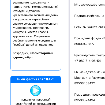
воспитание толерантности,
https://youtube.co
патриотизма, межнациональной
культуры и духовно-
нравственного воспитания детей
Подписывайтесь на
и подростков через обмен
опытом со старшим поколением.
Если вы хотите свя
Мы проводим фестивали,
конкурсы, мастер-классы,
круглые столы. Открываем
Президент фонда «
реабилитационные студии для
89000423877
"особых" детей и подростков.
Возродись, чтобы творить и
Руководитель теат
дарить
добро.
+7 982 714-96-54
PR-менеджер «Инк
Маргарита Разумов
Гимн фестиваля "ДАР"
89506458432
Помощник президен
исполняет известный
89506324494
российский тенор Владимир