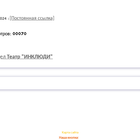
[Постоянная ссылка]
2024
отров:
дел
Театр "ИНКЛЮДИ"
Карта сайта
Наша кнопка: