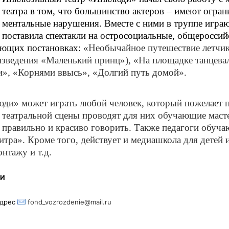
театра в том, что большинство актеров – имеют огра
ментальные нарушения. Вместе с ними в труппе игра
поставила спектакли на остросоциальные, общеросси
ующих постановках:
«Необычайное путешествие летчик
изведения «Маленький принц»), «На площадке танцевал
», «Корнями ввысь», «Долгий путь домой».
юди» может играть любой человек, который пожелает п
театральной сцены проводят для них обучающие масте
правильно и красиво говорить. Также педагоги обучаю
тра». Кроме того, действует и медиашкола для детей 
нтажу и т.д.
МИ
дрес
fond_vozrozdenie@mail.ru