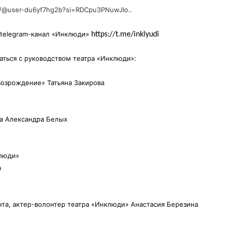
m/@user-du6yf7hg2b?si=RDCpu3PNuwJlo..
 telegram-канал «Инклюди»
https://t.me/inklyudi
заться с руководством театра «Инклюди»:
Возрождение» Татьяна Закирова
ра Александра Белых
люди»
а
та, актер-волонтер театра «Инклюди» Анастасия Березина