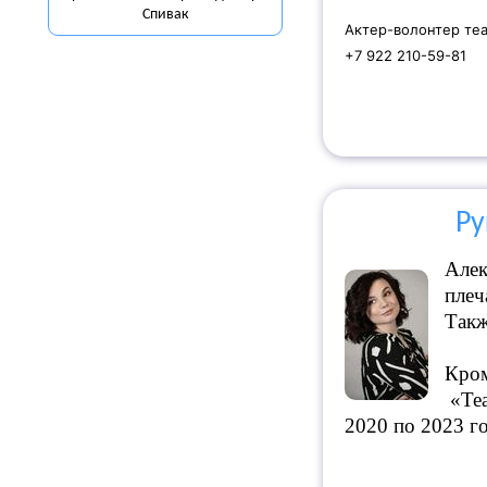
Спивак
Актер-волонтер те
+7 922 210-59-81
Ру
Алек
плеч
Такж
Кром
«Теа
2020 по 2023 г