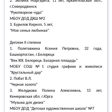
2. Зюлина Маргарита, 11 лет, Архангельская обл.,
г.Северодвинск
"Рукотворное чудо"
МБОУ ДОД ДХШ №2
3. Бурилов Кирилл, 5 лет,
"Моя семья любимая"
Диплом II степени
1. Полетавкина Ксения Петровна, 32 года,
Башкортостан, г.Белорецк
"Век XIX. Белорецк. Базарная площадь"
МОБУ СОШ №1 студия графики и живописи
"Хрустальный дар"
2. Побат В.Л.
"Черное золото"
3. Желудкова Полина Алексеевна, 15 лет,
Кемеровская обл. г.Юрга
"Музыка для двоих"
МБОУ ДОД "Детская художественная школа" №7