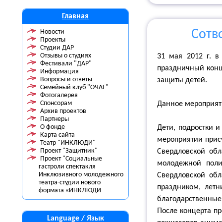
Главная
Сотв
Новости
Проекты
Студии ДАР
Отзывы о студиях
31 мая 2012 г. 
Фестивали "ДАР"
праздничный конц
Информация
Вопросы и ответы
защиты детей.
Семейный клуб "ОЧАГ"
Фотогалерея
Спонсорам
Данное мероприят
Архив проектов
Партнеры
О фонде
Дети, подростки и
Карта сайта
мероприятии прису
Театр "ИНКЛЮДИ"
Проект "Защитник"
Свердловской обл
Проект "Социальные
молодежной поли
гастроли спектакля
Инклюзивного молодежного
Свердловской обл
театра-студии нового
праздником, лет
формата «ИНКЛЮДИ
благодарственные 
После концерта пр
Language / Язык