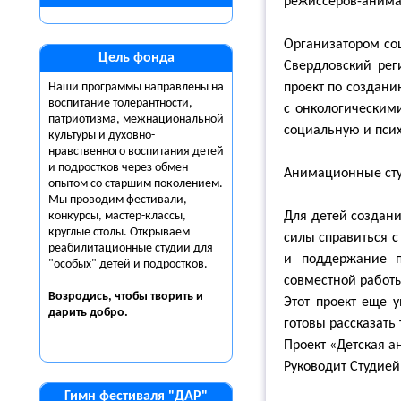
режиссеров-анимат
Организатором со
Цель фонда
Свердловский рег
Наши программы направлены на
проект по создани
воспитание толерантности,
с онкологическими
патриотизма, межнациональной
социальную и пси
культуры и духовно-
нравственного воспитания детей
и подростков через обмен
Анимационные сту
опытом со старшим поколением.
Мы проводим фестивали,
конкурсы, мастер-классы,
Для детей создани
круглые столы. Открываем
силы справиться с
реабилитационные студии для
и поддержание п
"особых" детей и подростков.
совместной работы
Возродись, чтобы творить и
Этот проект еще 
дарить
добро.
готовы рассказать
Проект «Детская 
Руководит Студией 
Гимн фестиваля "ДАР"