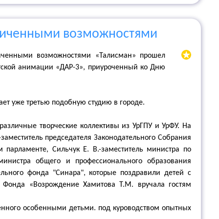
аниченными возможностями
ниченными возможностями «Талисман» прошел
етской анимации «ДАР-3», приуроченный ко Дню
ет уже третью подобную студию в городе.
 различные творческие коллективы из УрГПУ и УрФУ. На
 -заместитель председателя Законодательного Собрания
 парламенте, Сильчук Е. В.-заместитель министра по
 министра общего и профессионального образования
ельного фонда "Синара", которые поздравили детей с
 Фонда «Возрождение Хамитова Т.М. вручала гостям
оренного особенными детьми. под куроводством опытных