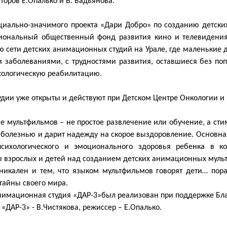
оров Е.Опалько и В. Бадьянова.
циально-значимого проекта «Дари Добро» по созданию детск
иональный общественный фонд развития кино и телевидения
ю сети детских анимационных студий на Урале, где маленькие 
 заболеваниями, с трудностями развития, оставшиеся без поп
хологическую реабилитацию.
дии уже открыты и действуют при Детском Центре Онкологии 
е мультфильмов – не простое развлечение или обучение, а стим
 болезнью и дарит надежду на скорое выздоровление. Основна
сихологического и эмоционального здоровья ребенка в ко
 взрослых и детей над созданием детских анимационных мульт
уникален и тем, что языком мультфильмов говорят дети… пора
 тайны своего мира.
анимационная студия «ДАР-3»был реализован при поддержке Бл
«ДАР-3» - В.Чистякова, режиссер – Е.Опалько.