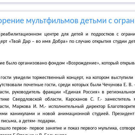
орение мультфильмов детьми с огр
в реабилитационном центре для детей и подростков с огра
ерт «Твой Дар – во имя Добра» по случаю открытия студии д
ие было организовано фондом «Возрождение», который открыва
 гости увидели торжественный концерт, на котором выступили
тствовали почетные гости, среди которых были Чечунова Е. В.
асти, руководитель фракции «Единая Россия» в региональном
тике Свердловской области, Карсканов С. Г.- заместитель
асти, Маркова И. М.- исполнительный директор Благотворит
ними каникулами и новой анимационной студией. Президент
письма, а детям- подарки.
ошло первое- первое занятие и показ первого мультика, сотв