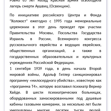
Ровно 65 лет назад Красная армия освободила
лагерь смерти Аушвиц (Освенцим).
По инициативе российского Центра и Фонда
"Холокост" ежегодно с 1995 года мемориальные
церемонии в этот день проходят при участии
Правительства Москвы, Посольства Государства
Израиль в России, Всемирного конгресса
русскоязычного еврейства и ведущих еврейских,
общественных организаций, а также в
государственных образовательных и культурных
учреждениях Российской Федерации.
1 сентября 1939 года, в день начала Второй
мировой войны, Адольф Гитлер санкционировал
программу «милосердного убийства», известную как
«программа Т4», которую возглавил психиатр Вернер
Хайде. В шести психиатрических больницах,
оборудованных замаскированными под душевые
кабины газовыми камерами, за несколько лет были
умерщвлены многие десятки тысяч людей,