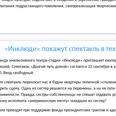
общей культуры, содействие в создании и укреплении гражданс
спитания подрастающего поколения, самореализация творчески
«Инклюди» покажут спектакль в те
анда инклюзивного театра-студии «Инклюди» приглашает екате
ролей. Спектакль «Долгий путь домой» состоится 22 сентября в 
0. Вход свободный.
от
спектакль переносит нас в будни квартиры типичной «сталинки
рить сцену. Одна из сестер решается на перемены, а на ее пут
ижимости. Правда, сестры-собственницы не спешат отдавать ро
азну исполнить «американскую мечту» младшая из сестер?
ли проходят при поддержке фонда президентских грантов и ад