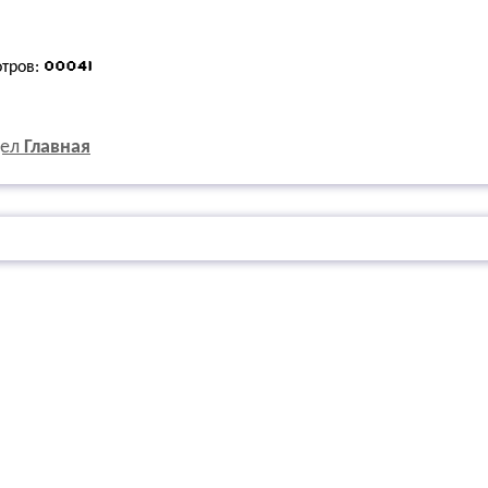
отров:
дел
Главная