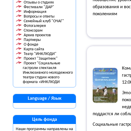
повышение уровня 
Отзывы о студиях
образования и во
Фестивали "ДАР"
Информация
поколениям
Вопросы и ответы
Семейный клуб "ОЧАГ"
Фотогалерея
Спонсорам
Архив проектов
Партнеры
О фонде
Карта сайта
Театр "ИНКЛЮДИ"
Проект "Защитник"
Проект "Социальные
гастроли спектакля
Ком
Инклюзивного молодежного
гаст
театра-студии нового
формата «ИНКЛЮДИ
12:0
Эт
Language / Язык
поко
недв
поддастся ли собл
Цель фонда
Социальные гастро
Наши программы направлены на