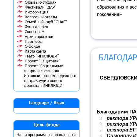
повышение уровня 
Отзывы о студиях
образования и во
Фестивали "ДАР"
Информация
поколениям
Вопросы и ответы
Семейный клуб "ОЧАГ"
Фотогалерея
Спонсорам
Архив проектов
Партнеры
О фонде
Карта сайта
БЛАГОДАРС
Театр "ИНКЛЮДИ"
Проект "Защитник"
Проект "Социальные
гастроли спектакля
Инклюзивного молодежного
СВЕРДЛОВСКИ
театра-студии нового
формата «ИНКЛЮДИ
Language / Язык
Благодарим
ПА
ректора УР
ректора УРГ
Цель фонда
ректора ЕГТ
Наши программы направлены на
Симонову И