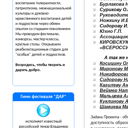
воспитание толерантности,
Бурлакова Н
патриотизма, межнациональной
Сурикову О.
культуры и духовно-
Руководите
нравственного воспитания детей
Ножкину И.В
и подростков через обмен
Сидорову И.
опытом со старшим поколением.
Юхно Г.П.
Мы проводим фестивали,
Ассоциацию
конкурсы, мастер-классы,
КИРОВС
круглые столы. Открываем
«ВСЕРОССИ
реабилитационные студии для
"особых" детей и подростков.
А так же
Косицину О
Возродись, чтобы творить и
Миронову М
дарить
добро.
Никифорова
Сидорову Н
Кагилеву А
Веймер Нат
Мальцева А
Гимн фестиваля "ДАР"
Куклинову 
Шамиева М
Задача Проекта - о
б
исполняет известный
доступность образ
российский тенор Владимир