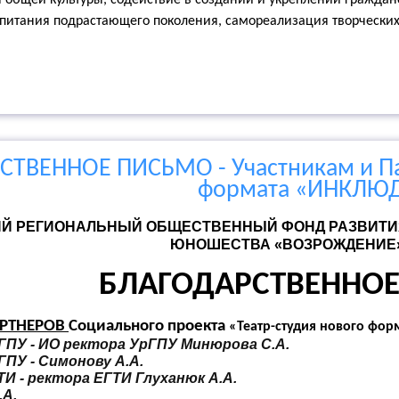
общей культуры, содействие в создании и укреплении гражданс
спитания подрастающего поколения, самореализация творчески
ТВЕННОЕ ПИСЬМО - Участникам и Па
формата «ИНКЛЮ
Й РЕГИОНАЛЬНЫЙ ОБЩЕСТВЕННЫЙ ФОНД РАЗВИТИЯ 
ЮНОШЕСТВА «ВОЗРОЖДЕНИЕ
БЛАГОДАРСТВЕННО
РТНЕРОВ
Социального проекта
«Театр-студия нового фо
ГПУ - ИО ректора УрГПУ Минюрова С.А.
ПУ - Симонову А.А.
И - ректора ЕГТИ Глуханюк А.А.
.А.