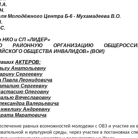
.А.
Н.
ля Молодёжного Центра Б-6 - Мухамадеева В.О.
.
С.
 НКО и СП «ЛИДЕР»
КУЮ РАЙОННУЮ ОРГАНИЗАЦИЮ
ОБЩЕРОСС
ЙСКОГО ОБЩЕСТВА ИНВАЛИДОВ» (ВОИ)
 наших
АКТЕРОВ:
льгу Анатольевну
арину Сергеевну
 Павла Леонидовича
аталию Сергеевну
настасию Олеговну
алью Вячеславовну
лександра Валерьевича
Анжелику Андреевну
арата Маратовича
еспечение равных возможностей молодежи с ОВЗ и участие их в
овательной и культурной среды, через участие в постановках с