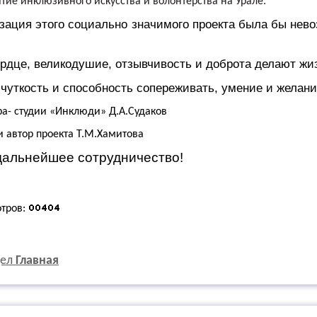
тие инклюзивного искусства и волонтерства на Урале.
зация этого социально значимого проекта была бы нев
рдце, великодушие, отзывчивость и доброта делают жи
чуткость и способность сопереживать, умение и желание
ра- студии «Инклюди» Д.А.Судаков
 автор проекта Т.М.Хамитова
дальнейшее сотрудничество!
отров:
дел
Главная